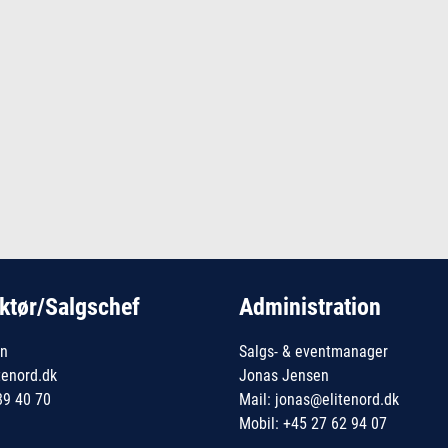
ktør/Salgschef
Administration
en
Salgs- & eventmanager
tenord.dk
Jonas Jensen
89 40 70
Mail: jonas@elitenord.dk
Mobil: +45 27 62 94 07
__________________________________