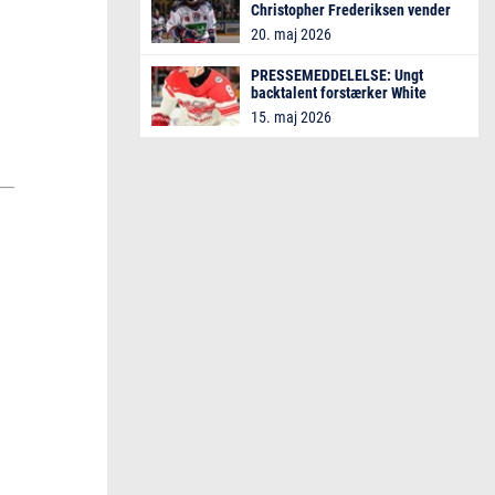
Christopher Frederiksen vender
hjem til White Hawks
20. maj 2026
PRESSEMEDDELELSE: Ungt
backtalent forstærker White
Hawks
15. maj 2026