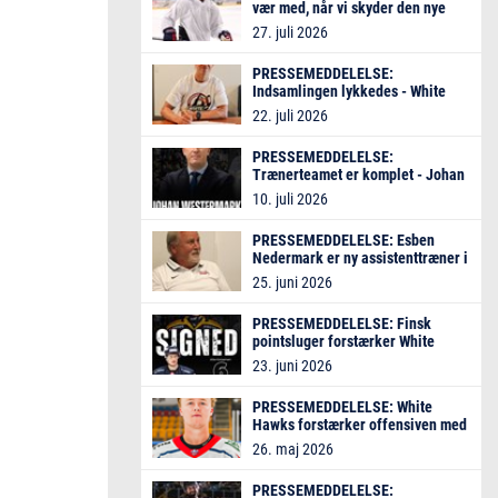
vær med, når vi skyder den nye
sæson i gang!
27. juli 2026
PRESSEMEDDELELSE:
Indsamlingen lykkedes - White
Hawks skriver kontrakt med
22. juli 2026
Gustav Nielsen
PRESSEMEDDELELSE:
Trænerteamet er komplet - Johan
Westermark bliver ny
10. juli 2026
assistenttræner
PRESSEMEDDELELSE: Esben
Nedermark er ny assistenttræner i
Frederikshavn White Hawks
25. juni 2026
PRESSEMEDDELELSE: Finsk
pointsluger forstærker White
Hawks
23. juni 2026
PRESSEMEDDELELSE: White
Hawks forstærker offensiven med
dansk forward
26. maj 2026
PRESSEMEDDELELSE: