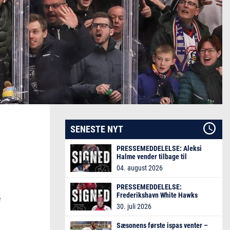
SENESTE NYT
PRESSEMEDDELELSE: Aleksi
Halme vender tilbage til
Frederikshavn White Hawks
04. august 2026
PRESSEMEDDELELSE:
Frederikshavn White Hawks
e
henter finsk offensiv profil
30. juli 2026
Sæsonens første ispas venter –