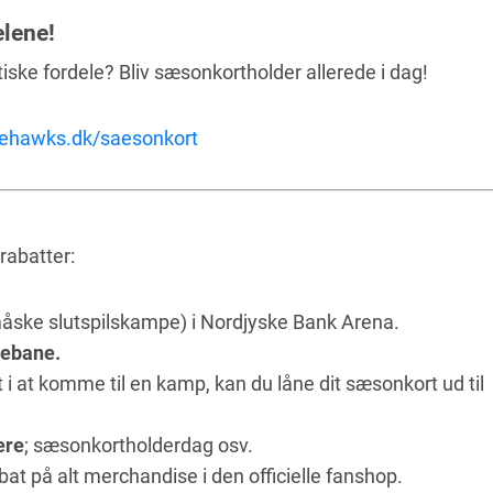
elene!
tiske fordele? Bliv sæsonkortholder allerede i dag!
tehawks
.dk
/saesonkort
rabatter:
åske slutspilskampe) i Nordjyske Bank Arena.
debane.
t i at komme til en kamp, kan du låne dit sæsonkort ud til
ere
; sæsonkortholderdag osv.
abat på alt merchandise i den officielle fanshop.