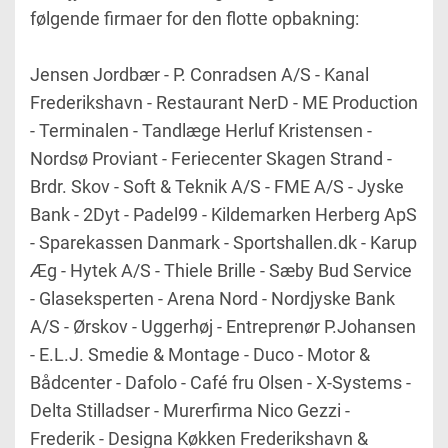
følgende firmaer for den flotte opbakning:
Jensen Jordbær - P. Conradsen A/S - Kanal
Frederikshavn - Restaurant NerD - ME Production
- Terminalen - Tandlæge Herluf Kristensen -
Nordsø Proviant - Feriecenter Skagen Strand -
Brdr. Skov - Soft & Teknik A/S - FME A/S - Jyske
Bank - 2Dyt - Padel99 - Kildemarken Herberg ApS
- Sparekassen Danmark - Sportshallen.dk - Karup
Æg - Hytek A/S - Thiele Brille - Sæby Bud Service
- Glaseksperten - Arena Nord - Nordjyske Bank
A/S - Ørskov - Uggerhøj - Entreprenør P.Johansen
- E.L.J. Smedie & Montage - Duco - Motor &
Bådcenter - Dafolo - Café fru Olsen - X-Systems -
Delta Stilladser - Murerfirma Nico Gezzi -
Frederik - Designa Køkken Frederikshavn &