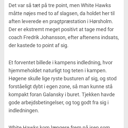
Det var så tæt på tre point, men White Hawks
måtte nøjes med to af slagsen, da holdet her til
aften leverede en pragtpræstation i Hørsholm.
Der er ekstremt meget positivt at tage med for
coach Fredrik Johansson, efter aftenens indsats,
der kastede to point af sig.
Et forventet billede i kampens indledning, hvor
hjemmeholdet naturligt tog teten i kampen.
Høgene skulle lige ryste busturen af sig, og stod
forståeligt dybt i egen zone, så man kunne stå
kompakt foran Galansky i buret. Tjekken havde
gode arbejdsbetingelser, og tog godt fra sig i
indledningen.
White Hawks kom længere frem på isen som