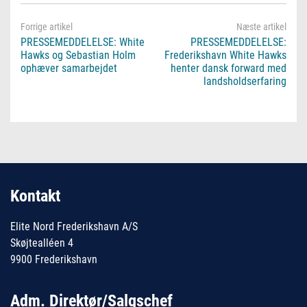
PRESSEMEDDELELSE: White
PRESSEMEDDELELSE:
Hawks og Sebastian Holm
Frederikshavn White Hawks
ophæver samarbejdet
henter dansk forward med
landsholdserfaring
Kontakt
Elite Nord Frederikshavn A/S
Skøjtealléen 4
9900 Frederikshavn
Adm. Direktør/Salgschef