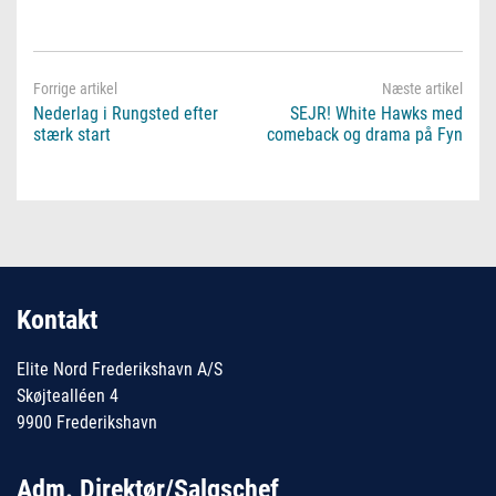
Nederlag i Rungsted efter
SEJR! White Hawks med
stærk start
comeback og drama på Fyn
Kontakt
Elite Nord Frederikshavn A/S
Skøjtealléen 4
9900 Frederikshavn
Adm. Direktør/Salgschef