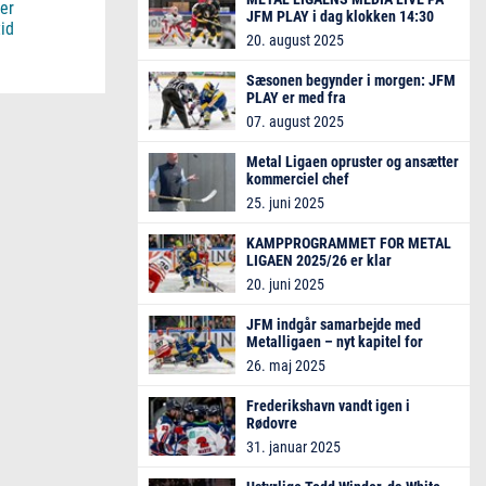
er
JFM PLAY i dag klokken 14:30
tid
20. august 2025
Sæsonen begynder i morgen: JFM
PLAY er med fra
træningskampenes start
07. august 2025
Metal Ligaen opruster og ansætter
kommerciel chef
25. juni 2025
KAMPPROGRAMMET FOR METAL
LIGAEN 2025/26 er klar
20. juni 2025
JFM indgår samarbejde med
Metalligaen – nyt kapitel for
dansk ishockey
26. maj 2025
Frederikshavn vandt igen i
Rødovre
31. januar 2025