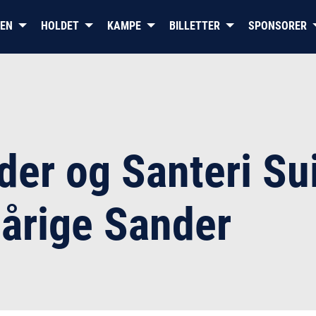
BEN
HOLDET
KAMPE
BILLETTER
SPONSORER
DET OFFICIELLE WEBSITE FOR
FREDERIKSHAVN WHITE HAW
er og Santeri Sui
-årige Sander