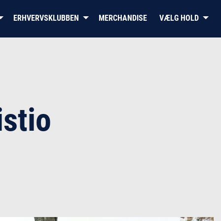
ERHVERVSKLUBBEN
MERCHANDISE
VÆLG HOLD
KS
stio