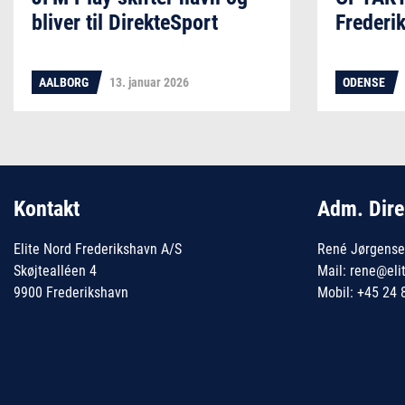
bliver til DirekteSport
Frederi
AALBORG
13. januar 2026
ODENSE
Kontakt
Adm. Dire
Elite Nord Frederikshavn A/S
René Jørgens
Skøjtealléen 4
Mail: rene@eli
9900 Frederikshavn
Mobil: +45 24 