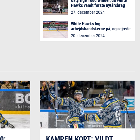
Ustyrlige Todd Winder, da White
Hawks vandt første nytårsbrag
27. december 2024
White Hawks tog
arbejdshandskerne på, og sejrede
fortjent over Odense
20. december 2024
30:
KAMPEN KORT: VILDT