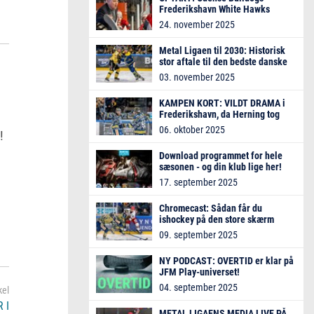
Frederikshavn White Hawks
24. november 2025
Metal Ligaen til 2030: Historisk
stor aftale til den bedste danske
ishockeyliga
03. november 2025
KAMPEN KORT: VILDT DRAMA i
Frederikshavn, da Herning tog
alle tre point
06. oktober 2025
!
Download programmet for hele
sæsonen - og din klub lige her!
17. september 2025
Chromecast: Sådan får du
ishockey på den store skærm
09. september 2025
NY PODCAST: OVERTID er klar på
JFM Play-universet!
04. september 2025
 I
METAL LIGAENS MEDIA LIVE PÅ