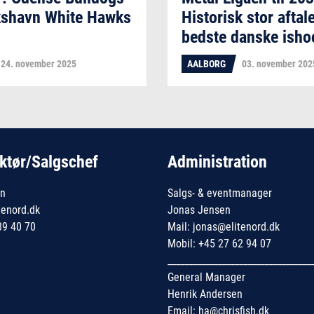
kshavn White Hawks
Historisk stor aftale
bedste danske isho
24. november 2025
AALBORG
03. november 202
ktør/Salgschef
Administration
en
Salgs- & eventmanager
tenord.dk
Jonas Jensen
89 40 70
Mail: jonas@elitenord.dk
Mobil: +45 27 62 94 07
__________________________________
General Manager
Henrik Andersen
Email: ha@chrisfish.dk