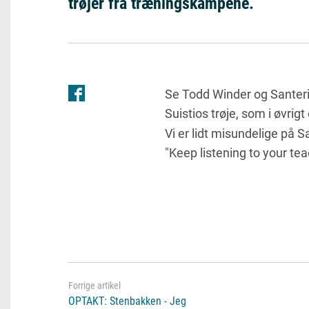
trøjer fra træningskampene.
Se Todd Winder og Santer
Suistios trøje, som i øvrigt
Vi
er lidt misundelige på S
"Keep listening to your tea
OPTAKT: Stenbakken - Jeg