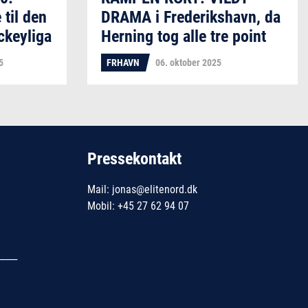
 til den
DRAMA i Frederikshavn, da
ckeyliga
Herning tog alle tre point
5
FRHAVN
06. oktober 2025
Pressekontakt
Mail: jonas@elitenord.dk
Mobil: +45 27 62 94 07
_____