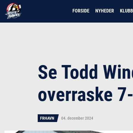
FORSIDE
NYHEDER
KLUB
Se Todd Wind
overraske 7
FRHAVN
04. december 2024