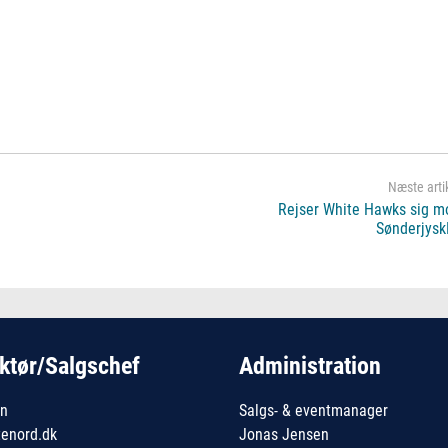
Rejser White Hawks sig m
Sønderjysk
ktør/Salgschef
Administration
en
Salgs- & eventmanager
tenord.dk
Jonas Jensen