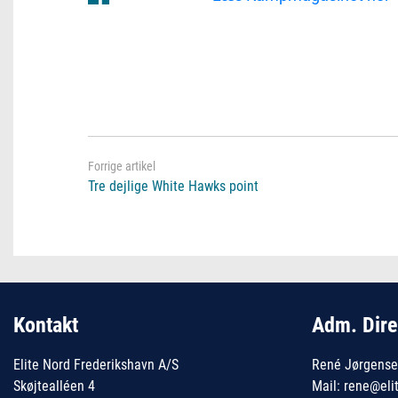
Tre dejlige White Hawks point
Kontakt
Adm. Dire
Elite Nord Frederikshavn A/S
René Jørgens
Skøjtealléen 4
Mail: rene@eli