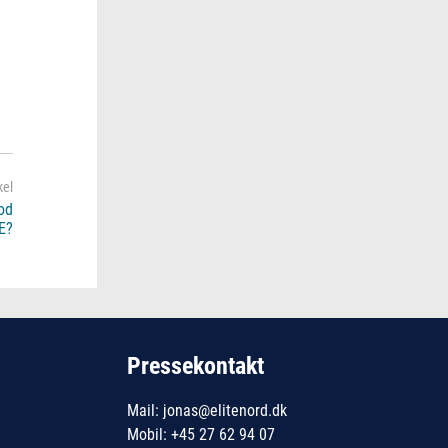
od
E?
Pressekontakt
Mail: jonas@elitenord.dk
Mobil: +45 27 62 94 07