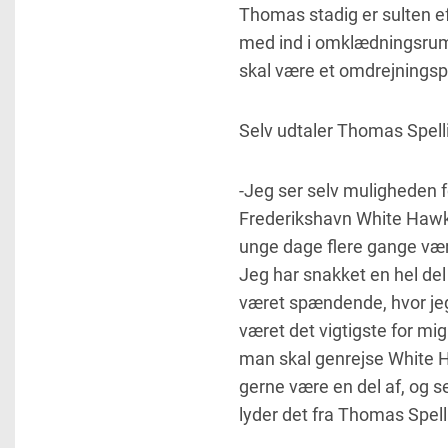
Thomas stadig er sulten ef
med ind i omklædningsrum
skal være et omdrejningspu
Selv udtaler Thomas Spell
-Jeg ser selv muligheden fo
Frederikshavn White Hawks.
unge dage flere gange være
Jeg har snakket en hel de
været spændende, hvor jeg 
været det vigtigste for mi
man skal genrejse White H
gerne være en del af, og s
lyder det fra Thomas Spell