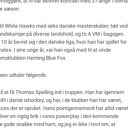
ntliggøre, at vi har skrevet kontrakt med 31-årige Thoma
de sæson.
il White Hawks med seks danske mesterskaber, tæt ved
andskampe på diverse landshold, og to A VM i bagagen.
 år bevist sig i den danske liga, hvor han har spillet for
ates. I sine unge år, var han også med til at vinde
msklubben Herning Blue Fox.
sen udtaler følgende.
 til at få Thomas Spelling ind i truppen. Han har igennem
il i dansk ishockey, og har, i de klubber han har været,
ucces der er opnået. Hans pointgennemsnit har altid være
bliver en vigtig brik i vores powerplay i den kommende
 gode snakke med ham, og jeg er ikke i tvivl om, at