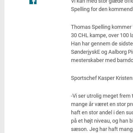
Vi kan med stor glæde offe
Spelling for den kommen
Thomas Spelling kommer t
30 CHL kampe, over 100 l
Han har gennem de sidste 10
SønderjyskE og Aalborg Pir
mesterskaber med barndo
Sportschef Kasper Kristen
-Vi ser utrolig meget frem
mange år været en stor prof
haft en stor andel i den s
på et højt niveau, og han 
sæson. Jeg har haft mange